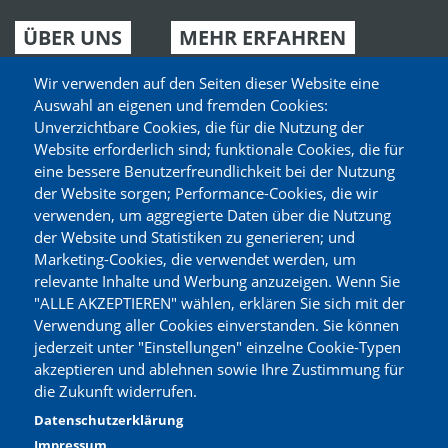
ÜBER UNS
MEHR ERFAHREN
Neuigkeiten
Partyplaner
Wir verwenden auf den Seiten dieser Website eine
Auswahl an eigenen und fremden Cookies:
Aktuelle Angebote
Gutscheine
Unverzichtbare Cookies, die für die Nutzung der
Website erforderlich sind; funktionale Cookies, die für
Märkte finden
Sortiment
eine bessere Benutzerfreundlichkeit bei der Nutzung
Unser Service
Zertifikate
der Website sorgen; Performance-Cookies, die wir
verwenden, um aggregierte Daten über die Nutzung
Expansion
Deine Meinung
der Website und Statistiken zu generieren; und
Marketing-Cookies, die verwendet werden, um
relevante Inhalte und Werbung anzuzeigen. Wenn Sie
KARRIERE
"ALLE AKZEPTIEREN" wählen, erklären Sie sich mit der
Verwendung aller Cookies einverstanden. Sie können
Jobs
jederzeit unter "Einstellungen" einzelne Cookie-Typen
Jetzt bewerben
akzeptieren und ablehnen sowie Ihre Zustimmung für
die Zukunft widerrufen.
MEHR ERFAHREN
Datenschutzerklärung
Impressum