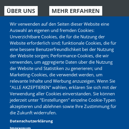
ÜBER UNS
MEHR ERFAHREN
Neuigkeiten
Partyplaner
Wir verwenden auf den Seiten dieser Website eine
Auswahl an eigenen und fremden Cookies:
Aktuelle Angebote
Gutscheine
Unverzichtbare Cookies, die für die Nutzung der
Website erforderlich sind; funktionale Cookies, die für
Märkte finden
Sortiment
eine bessere Benutzerfreundlichkeit bei der Nutzung
Unser Service
Zertifikate
der Website sorgen; Performance-Cookies, die wir
verwenden, um aggregierte Daten über die Nutzung
Expansion
Deine Meinung
der Website und Statistiken zu generieren; und
Marketing-Cookies, die verwendet werden, um
relevante Inhalte und Werbung anzuzeigen. Wenn Sie
KARRIERE
"ALLE AKZEPTIEREN" wählen, erklären Sie sich mit der
Verwendung aller Cookies einverstanden. Sie können
Jobs
jederzeit unter "Einstellungen" einzelne Cookie-Typen
Jetzt bewerben
akzeptieren und ablehnen sowie Ihre Zustimmung für
die Zukunft widerrufen.
MEHR ERFAHREN
Datenschutzerklärung
Impressum