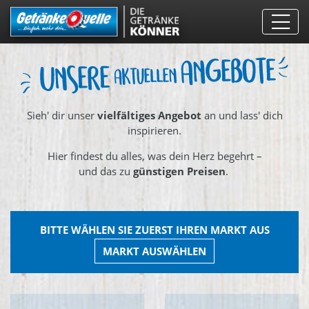
Direkt
zum
Inhalt
Sieh' dir unser
vielfältiges Angebot
an und lass' dich
inspirieren.
Hier findest du alles, was dein Herz begehrt –
und das zu
günstigen Preisen
.
BITTE WÄHLEN SIE ZUERST IHREN MARKT AUS
MARKT AUSWÄHLEN