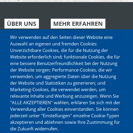
ÜBER UNS
MEHR ERFAHREN
Neuigkeiten
Partyplaner
Wir verwenden auf den Seiten dieser Website eine
Auswahl an eigenen und fremden Cookies:
Aktuelle Angebote
Gutscheine
Unverzichtbare Cookies, die für die Nutzung der
Website erforderlich sind; funktionale Cookies, die für
Märkte finden
Sortiment
eine bessere Benutzerfreundlichkeit bei der Nutzung
Unser Service
Zertifikate
der Website sorgen; Performance-Cookies, die wir
verwenden, um aggregierte Daten über die Nutzung
Expansion
Deine Meinung
der Website und Statistiken zu generieren; und
Marketing-Cookies, die verwendet werden, um
relevante Inhalte und Werbung anzuzeigen. Wenn Sie
KARRIERE
"ALLE AKZEPTIEREN" wählen, erklären Sie sich mit der
Verwendung aller Cookies einverstanden. Sie können
Jobs
jederzeit unter "Einstellungen" einzelne Cookie-Typen
Jetzt bewerben
akzeptieren und ablehnen sowie Ihre Zustimmung für
die Zukunft widerrufen.